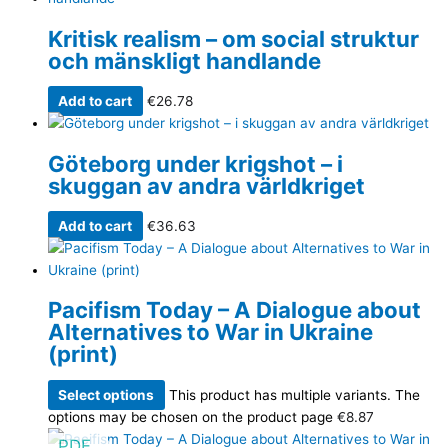
Kritisk realism – om social struktur
och mänskligt handlande
Add to cart
€
26.78
Göteborg under krigshot – i
skuggan av andra världkriget
Add to cart
€
36.63
Pacifism Today – A Dialogue about
Alternatives to War in Ukraine
(print)
Select options
This product has multiple variants. The
options may be chosen on the product page
€
8.87
PDF