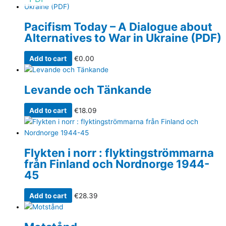
Pacifism Today – A Dialogue about
Alternatives to War in Ukraine (PDF)
Add to cart
€
0.00
Levande och Tänkande
Add to cart
€
18.09
Flykten i norr : flyktingströmmarna
från Finland och Nordnorge 1944-
45
Add to cart
€
28.39