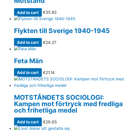
Motstånd
Add to cart
€
35.83
Flykten till Sverige 1940-1945
Add to cart
€
24.27
Feta Män
Add to cart
€
21.14
MOTSTÅNDETS SOCIOLOGI:
Kampen mot förtryck med fredliga
och frihetliga medel
Add to cart
€
29.65