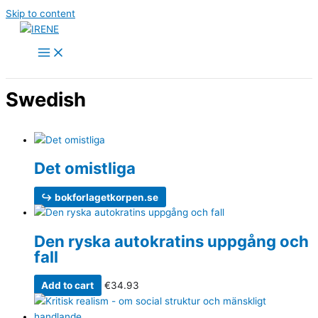
Skip to content
Swedish
Det omistliga
↪ bokforlagetkorpen.se
Den ryska auto­kratins uppgång och
fall
Add to cart
€
34.93