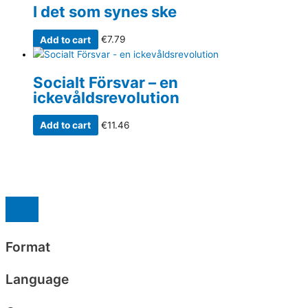
I det som synes ske
Add to cart
€
7.79
Socialt Försvar – en
ickevåldsrevolution
Add to cart
€
11.46
Format
Language