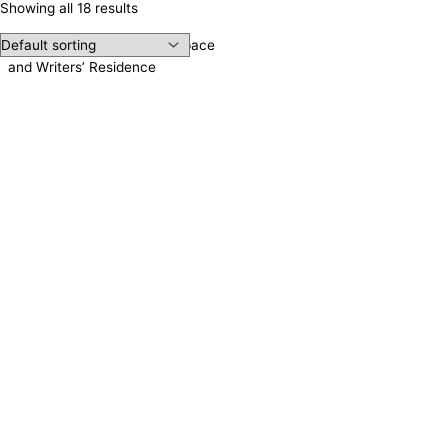
Showing all 18 results
Irene Publishing, Meeting Space
and Writers’ Residence
Contact us!
Cookie consent
We use cookies on our website to give you the most relevant
experience by remembering your preferences and repeat visits.
Accept All
Reject
Settings
Read More
CCPA:
Do not sell my personal information
Close