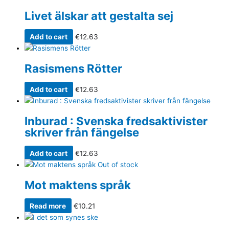
Livet älskar att gestalta sej
Add to cart
€
12.63
Rasismens Rötter
Add to cart
€
12.63
Inburad : Svenska fredsaktivister
skriver från fängelse
Add to cart
€
12.63
Out of stock
Mot maktens språk
Read more
€
10.21