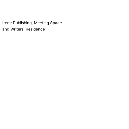
Irene Publishing, Meeting Space
and Writers’ Residence
Contact us!
Cookie consent
We use cookies on our website to give you the most relevant
experience by remembering your preferences and repeat visits.
Accept All
Reject
Settings
Read More
CCPA:
Do not sell my personal information
Close