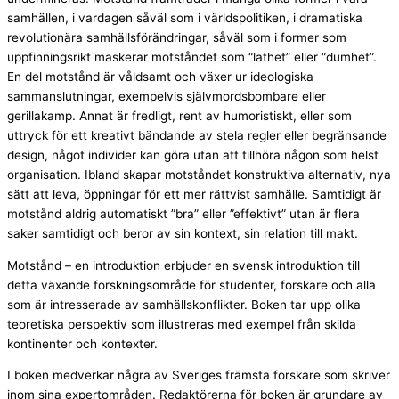
samhällen, i vardagen såväl som i världspolitiken, i dramatiska
revolutionära samhällsförändringar, såväl som i former som
uppfinningsrikt maskerar motståndet som “lathet” eller “dumhet”.
En del motstånd är våldsamt och växer ur ideologiska
sammanslutningar, exempelvis självmordsbombare eller
gerillakamp. Annat är fredligt, rent av humoristiskt, eller som
uttryck för ett kreativt bändande av stela regler eller begränsande
design, något individer kan göra utan att tillhöra någon som helst
organisation. Ibland skapar motståndet konstruktiva alternativ, nya
sätt att leva, öppningar för ett mer rättvist samhälle. Samtidigt är
motstånd aldrig automatiskt ”bra” eller ”effektivt” utan är flera
saker samtidigt och beror av sin kontext, sin relation till makt.
Motstånd – en introduktion erbjuder en svensk introduktion till
detta växande forskningsområde för studenter, forskare och alla
som är intresserade av samhällskonflikter. Boken tar upp olika
teoretiska perspektiv som illustreras med exempel från skilda
kontinenter och kontexter.
I boken medverkar några av Sveriges främsta forskare som skriver
inom sina expertområden. Redaktörerna för boken är grundare av