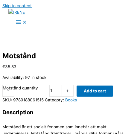
Skip to content
Motstånd
€
35.83
Availability:
97 in stock
Motstånd quantity
-
+
Add to cart
SKU:
9789188061515
Category:
Books
Description
Motstånd är ett socialt fenomen som innebär att makt
undermineras. Motstånd framträder i många olika former i våra