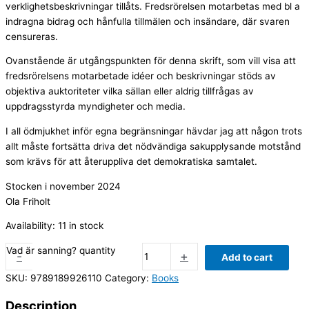
verklighetsbeskrivningar tillåts. Fredsrörelsen motarbetas med bl a
indragna bidrag och hånfulla tillmälen och insändare, där svaren
censureras.
Ovanstående är utgångspunkten för denna skrift, som vill visa att
fredsrörelsens motarbetade idéer och beskrivningar stöds av
objektiva auktoriteter vilka sällan eller aldrig tillfrågas av
uppdragsstyrda myndigheter och media.
I all ödmjukhet inför egna begränsningar hävdar jag att någon trots
allt måste fortsätta driva det nödvändiga sakupplysande motstånd
som krävs för att återuppliva det demokratiska samtalet.
Stocken i november 2024
Ola Friholt
Availability:
11 in stock
Vad är sanning? quantity
-
+
Add to cart
SKU:
9789189926110
Category:
Books
Description