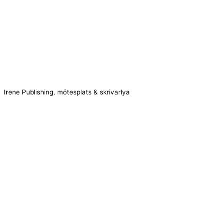
Irene Publishing, mötesplats & skrivarlya
Kontakta oss!
Cookie consent
We use cookies on our website to give you the most relevant
experience by remembering your preferences and repeat visits.
Accept All
Reject
Settings
Read More