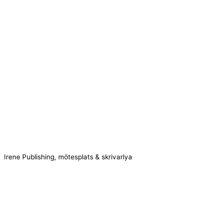
Irene Publishing, mötesplats & skrivarlya
Kontakta oss!
Cookie consent
We use cookies on our website to give you the most relevant