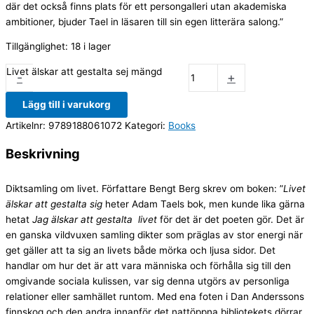
där det också finns plats för ett persongalleri utan akademiska
ambitioner, bjuder Tael in läsaren till sin egen litterära salong.”
Tillgänglighet:
18 i lager
Livet älskar att gestalta sej mängd
-
+
Lägg till i varukorg
Artikelnr:
9789188061072
Kategori:
Books
Beskrivning
Diktsamling om livet. Författare Bengt Berg skrev om boken: ”
Livet
älskar att gestalta sig
heter Adam Taels bok, men kunde lika gärna
hetat
Jag älskar att gestalta livet
för det är det poeten gör. Det är
en ganska vildvuxen samling dikter som präglas av stor energi när
get gäller att ta sig an livets både mörka och ljusa sidor. Det
handlar om hur det är att vara människa och förhålla sig till den
omgivande sociala kulissen, var sig denna utgörs av personliga
relationer eller samhället runtom. Med ena foten i Dan Anderssons
finnskog och den andra innanför det nattöppna bibliotekets dörrar,