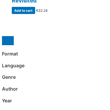
Revisited
Add to cart
€
32.24
Format
Language
Genre
Author
Year