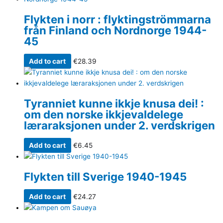
Flykten i norr : flyktingströmmarna
från Finland och Nordnorge 1944-
45
Add to cart
€
28.39
Tyranniet kunne ikkje knusa dei! :
om den norske ikkjevaldelege
læraraksjonen under 2. verdskrigen
Add to cart
€
6.45
Flykten till Sverige 1940-1945
Add to cart
€
24.27