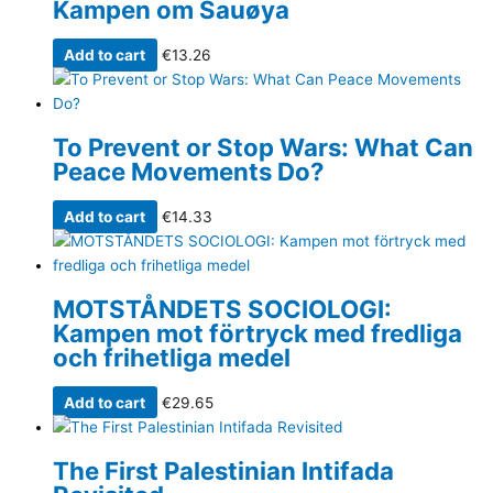
Kampen om Sauøya
Add to cart
€
13.26
To Prevent or Stop Wars: What Can
Peace Movements Do?
Add to cart
€
14.33
MOTSTÅNDETS SOCIOLOGI:
Kampen mot förtryck med fredliga
och frihetliga medel
Add to cart
€
29.65
The First Palestinian Intifada