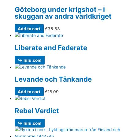
Göteborg under krigshot – i
skuggan av andra världkriget
Add to cart
€
36.63
Liberate and Federate
↪ lulu.com
Levande och Tänkande
Add to cart
€
18.09
Rebel Verdict
↪ lulu.com