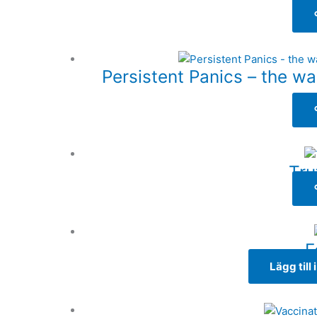
Persistent Panics – the wa
Tru
F
Lägg till