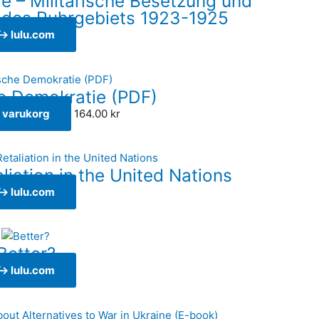
 – Militärische Besetzung und
 des Ruhrgebiets 1923-1925
↪ lulu.com
e Demokratie (PDF)
 i varukorg
164.00
kr
liation in the United Nations
↪ lulu.com
Better?
↪ lulu.com