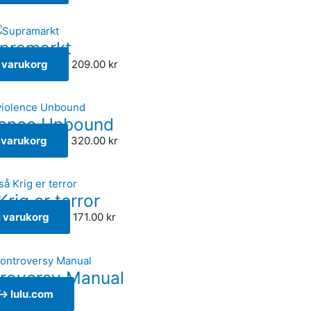
pramarkt
 i varukorg
209.00
kr
lence Unbound
i varukorg
320.00
kr
rig er terror
 i varukorg
171.00
kr
roversy Manual
↪ lulu.com