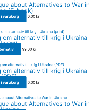
gue about Alternatives to War in
ne (E-book)
l i varukorg
0.00
kr
Den
om alternativ till krig i Ukraina
här
(print)
produkten
har
lternativ
99.00
kr
flera
varianter.
De
om alternativ till krig i Ukraina
olika
(PDF)
alternativen
l i varukorg
0.00
kr
kan
väljas
på
produktsidan
gue about Alternatives to War in
Ukraine