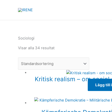
Produkter
Hoppa
i
till
varukorg
innehåll
Sociologi
Visar alla 34 resultat
Kritisk realism – om socia
Lägg till