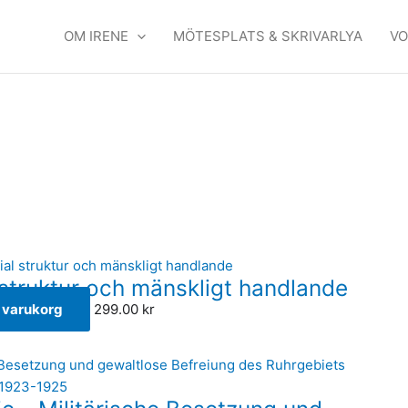
OM IRENE
MÖTESPLATS & SKRIVARLYA
VO
l struktur och mänskligt handlande
 i varukorg
299.00
kr