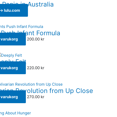
 Panic in Australia
↪ lulu.com
Push Infant Formula
 i varukorg
200.00
kr
eply Felt
 i varukorg
220.00
kr
rian Revolution from Up Close
 i varukorg
270.00
kr