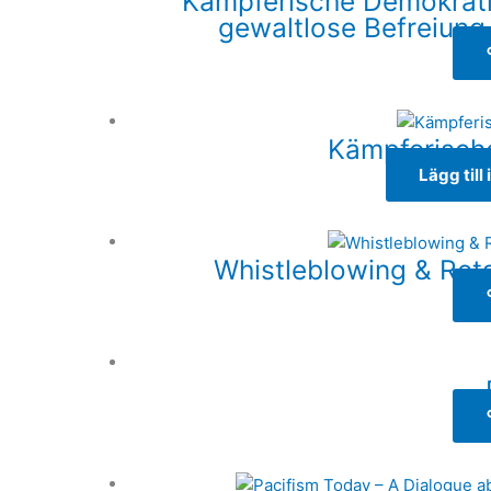
Kämpferische Demokratie
gewaltlose Befreiung
Kämpferisch
Lägg till
Whistleblowing & Reta