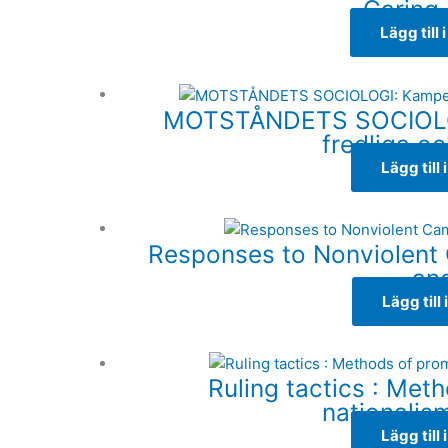
Caring
Lägg till 
MOTSTÅNDETS SOCIOLOG
fredliga oc
Lägg till
Responses to Nonviolent
an
Lägg till
Ruling tactics : Met
nationalis
Lägg till