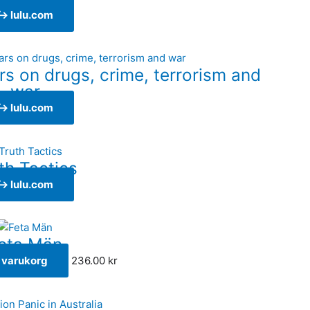
↪ lulu.com
rs on drugs, crime, terrorism and
war
↪ lulu.com
th Tactics
↪ lulu.com
eta Män
 i varukorg
236.00
kr