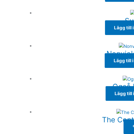
Su
Lägg till
Nonvio
Lägg till 
Også K
Lägg till
The Cont