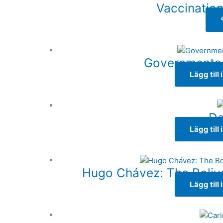
Vaccination
Governments 
Lägg till
De
Lägg till
Hugo Chávez: The Boliva
Lägg till