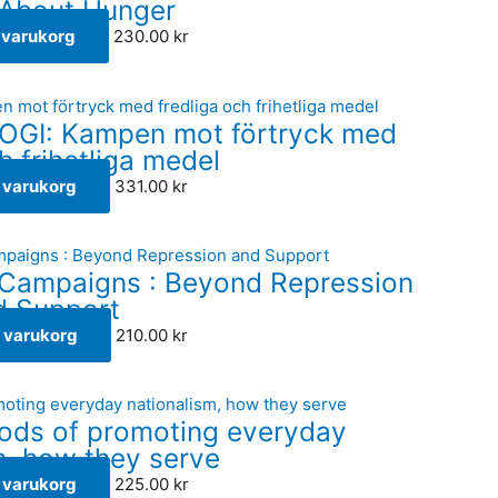
 About Hunger
i varukorg
230.00
kr
I: Kampen mot förtryck med
h frihetliga medel
 i varukorg
331.00
kr
 Campaigns : Beyond Repression
d Support
 i varukorg
210.00
kr
hods of promoting everyday
m, how they serve
 i varukorg
225.00
kr